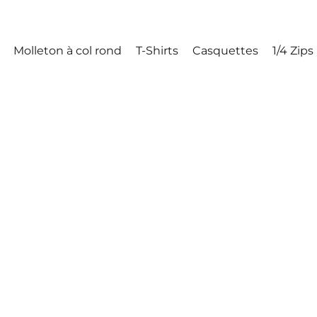
Molleton à col rond
T-Shirts
Casquettes
1/4 Zips